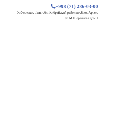
+998 (71) 286-03-00
Узбекистан, Таш. обл, Кибрайский район посёлок Арген,
ул М.Шералиева дом 1