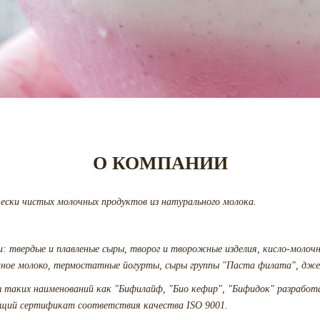
О КОМПАНИИ
ески чистых молочных продуктов из натурального молока.
и: твердые и плавленые сыры, творог и творожные изделия, кисло-молочн
нное молоко, термостатные йогурты, сыры группы "Паста филата", джем
таких наименований как "Бифилайф, "Био кефир", "Бифидок" разработа
ющий сертификат соответствия качества ISO 9001.