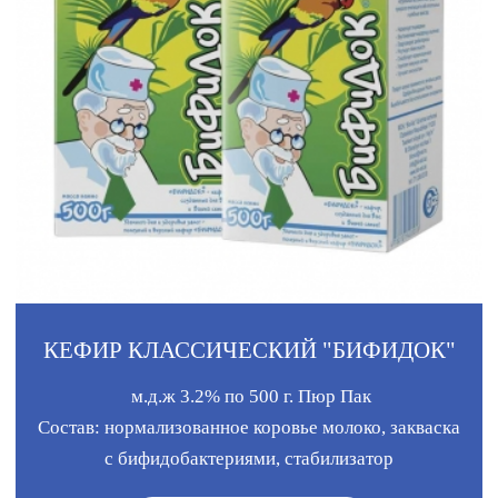
КЕФИР КЛАССИЧЕСКИЙ "БИФИДОК"
м.д.ж 3.2% по 500 г. Пюр Пак
Состав: нормализованное коровье молоко, закваска
с бифидобактериями, стабилизатор