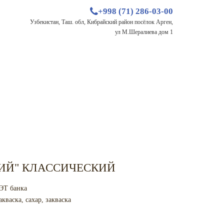
+998 (71) 286-03-00
Узбекистан, Таш. обл, Кибрайский район посёлок Арген,
ул М.Шералиева дом 1
КИЙ" КЛАССИЧЕСКИЙ
ПЭТ банка
акваска, сахар, закваска